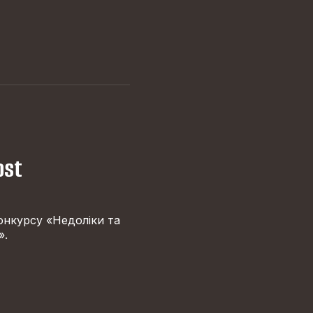
ost
онкурсу «Недоліки та
».