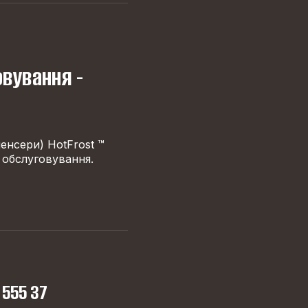
овування -
пенсери) HotFrost ™
 обслуговування.
 555 37