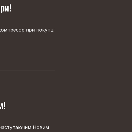
ори!
 компресор при покупці
м!
з наступаючим Новим