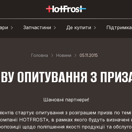
ари
Запчастини
Де купити
Підтримка
Головна
Новини
05.11.2015
ВУ ОПИТУВАННЯ З ПРИ
Шановні партнери!
ієнтів стартує опитування з розіграшем призів по темі
 компанії HOTFROST», в рамках якого будуть визначені н
опозиції щодо поліпшення якості продукції та обслуг