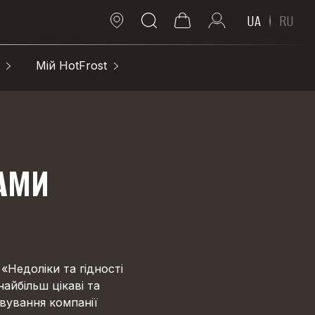
UA
RU
Мій HotFrost
ЗАМИ
 «Недоліки та гідності
айбільш цікаві та
овування компанії