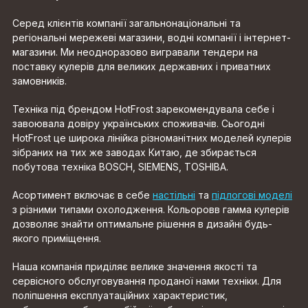
Серед клієнтів компанії загальнонаціональні та
регіональні мережеві магазини, водні компанії і інтернет-
магазини. Ми неодноразово вигравали тендери на
поставку кулерів для великих державних і приватних
замовників.
Техніка під брендом HotFrost зарекомендувала себе і
завоювала довіру українських споживачів. Сьогодні
HotFrost це широка лінійка різноманітних моделей кулерів
зібраних на тих же заводах Китаю, де збирається
побутова техніка BOSCH, SIEMENS, TOSHIBA.
Асортимент включає в себе
настільні
та
підлогові моделі
з різними типами охолодження. Кольоровв гамма кулерів
дозволяє знайти оптимальне рішення в дизайні будь-
якого приміщення.
Наша компанія приділяє велике значення якості та
сервісного обслуговування проданої нами техніки. Для
поліпшення експлуатаційних характеристик,